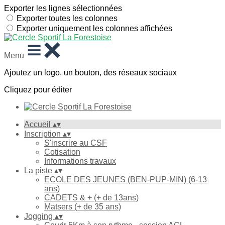
Exporter les lignes sélectionnées
Exporter toutes les colonnes
Exporter uniquement les colonnes affichées
Menu
Ajoutez un logo, un bouton, des réseaux sociaux
Cliquez pour éditer
Accueil
▴
▾
Inscription
▴
▾
S'inscrire au CSF
Cotisation
Informations travaux
La piste
▴
▾
ECOLE DES JEUNES (BEN-PUP-MIN) (6-13
ans)
CADETS & + (+ de 13ans)
Matsers (+ de 35 ans)
Jogging
▴
▾