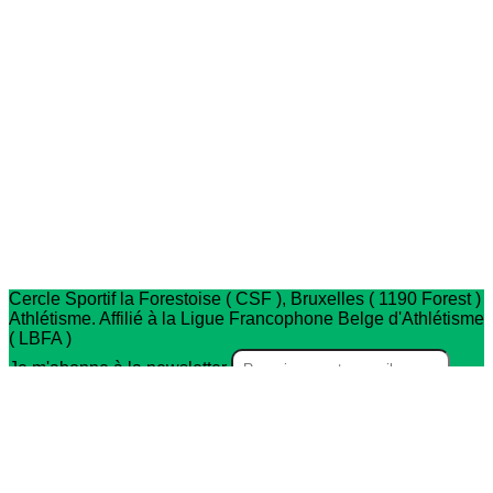
Cercle Sportif la Forestoise ( CSF ), Bruxelles ( 1190 Forest )
Athlétisme. Affilié à la Ligue Francophone Belge d'Athlétisme
( LBFA )
Je m'abonne à la newsletter
OK
Plan du site