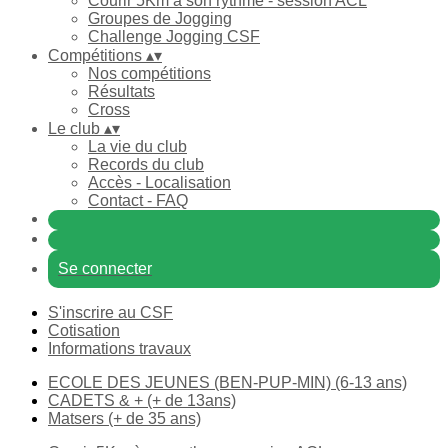
Courir 5Km à son rythme - session ACL
Groupes de Jogging
Challenge Jogging CSF
Compétitions
▴
▾
Nos compétitions
Résultats
Cross
Le club
▴
▾
La vie du club
Records du club
Accès - Localisation
Contact - FAQ
Se connecter
S'inscrire au CSF
Cotisation
Informations travaux
ECOLE DES JEUNES (BEN-PUP-MIN) (6-13 ans)
CADETS & + (+ de 13ans)
Matsers (+ de 35 ans)