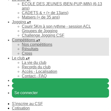
ECOLE DES JEUNES (BEN-PUP-MIN) (6-13
ans)
CADETS & + (+ de 13ans)
Matsers (+ de 35 ans)
Jogging
▴
▾
Courir 5Km à son rythme - session ACL
Groupes de Jogging
Challenge Jogging CSF
Compétitions
▴
▾
Nos compétitions
Résultats
Cross
Le club
▴
▾
La vie du club
Records du club
Accès - Localisation
Contact - FAQ
Se connecter
S'inscrire au CSF
Cotisation