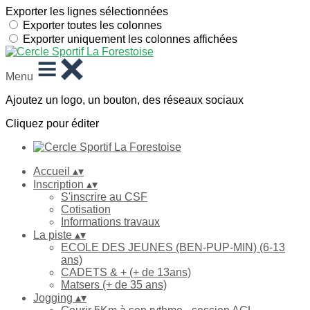
Exporter les lignes sélectionnées
Exporter toutes les colonnes
Exporter uniquement les colonnes affichées
Menu
Ajoutez un logo, un bouton, des réseaux sociaux
Cliquez pour éditer
Accueil
▴
▾
Inscription
▴
▾
S'inscrire au CSF
Cotisation
Informations travaux
La piste
▴
▾
ECOLE DES JEUNES (BEN-PUP-MIN) (6-13
ans)
CADETS & + (+ de 13ans)
Matsers (+ de 35 ans)
Jogging
▴
▾