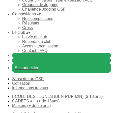
Courir 5Km à son rythme - session ACL
Groupes de Jogging
Challenge Jogging CSF
Compétitions
▴
▾
Nos compétitions
Résultats
Cross
Le club
▴
▾
La vie du club
Records du club
Accès - Localisation
Contact - FAQ
Se connecter
S'inscrire au CSF
Cotisation
Informations travaux
ECOLE DES JEUNES (BEN-PUP-MIN) (6-13 ans)
CADETS & + (+ de 13ans)
Matsers (+ de 35 ans)