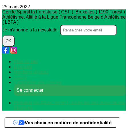
25 mars 2022
Cercle Sportif la Forestoise ( CSF ), Bruxelles ( 1190 Forest )
Athlétisme. Affilié à la Ligue Francophone Belge d'Athlétisme
( LBFA )
Je m'abonne à la newsletter
OK
Plan du site
Licences
Mentions légales
CGUV
Paramétrer vos cookies
Se connecter
Propulsé par AssoConnect, le logiciel des associations
Sportives
Vos choix en matière de confidentialité