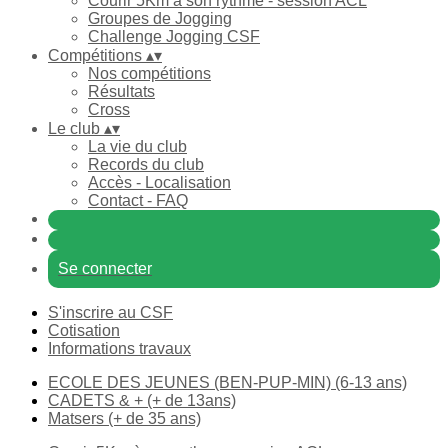
Courir 5Km à son rythme - session ACL
Groupes de Jogging
Challenge Jogging CSF
Compétitions
▴
▾
Nos compétitions
Résultats
Cross
Le club
▴
▾
La vie du club
Records du club
Accès - Localisation
Contact - FAQ
Se connecter
S'inscrire au CSF
Cotisation
Informations travaux
ECOLE DES JEUNES (BEN-PUP-MIN) (6-13 ans)
CADETS & + (+ de 13ans)
Matsers (+ de 35 ans)